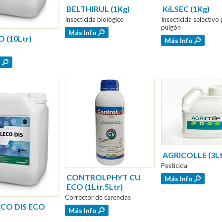
BELTHIRUL (1Kg)
KíLSEC (1Kg)
Insecticida biológico
Insecticida selectivo
pulgón
Más Info
 (10Ltr)
Más Info
o
AGRICOLLE (3Lt
Pesticida
CONTROLPHYT CU
Más Info
ECO (1Ltr.5Ltr)
Corrector de carencias
CO DIS ECO
Más Info