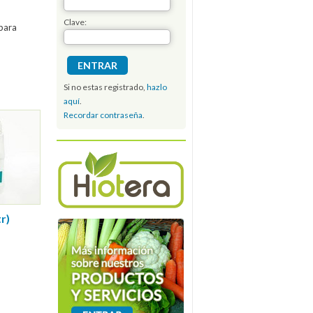
Clave:
 para
Si no estas registrado,
hazlo
aquí
.
Recordar contraseña
.
r)