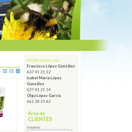
info@fraimher.com
Francisco López González
s:
637 41 21 12
Isabel María López
González
637 41 21 14
Olga López García
661 28 25 62
Área de
CLIENTES
Usuario: