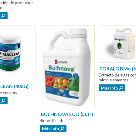
cción de productos
ios
o
FORALG BMo (5
Extracto de algas co
micro elementos.
LEAN (400G)
Más Info
e equipos
o
BULHNOVA ECO (5Ltr)
Biofertilizante
Más Info