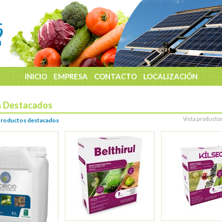
INICIO
EMPRESA
CONTACTO
LOCALIZACIÓN
Destacados
s
Vista producto
roductos destacados