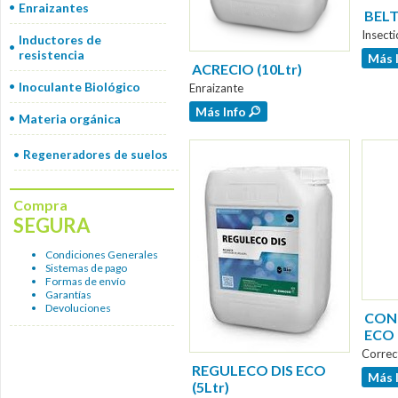
Enraizantes
BELT
Insecti
Inductores de
resistencia
Más 
ACRECIO (10Ltr)
Inoculante Biológico
Enraizante
Más Info
Materia orgánica
Regeneradores de suelos
Compra
SEGURA
Condiciones Generales
Sistemas de pago
Formas de envío
Garantías
Devoluciones
CON
ECO (
Correc
REGULECO DIS ECO
Más 
(5Ltr)