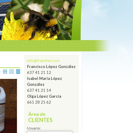
info@fraimher.com
Francisco López González
s:
637 41 21 12
Isabel María López
González
637 41 21 14
Olga López García
661 28 25 62
Área de
CLIENTES
Usuario: