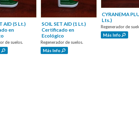
CYRANEMA PLU
Lts.)
 AID (5 Lt.)
SOIL SET AID (1 Lt.)
Regenerador de suel
ado en
Certificado en
Más Info
co
Ecológico
r de suelos.
Regenerador de suelos.
o
Más Info