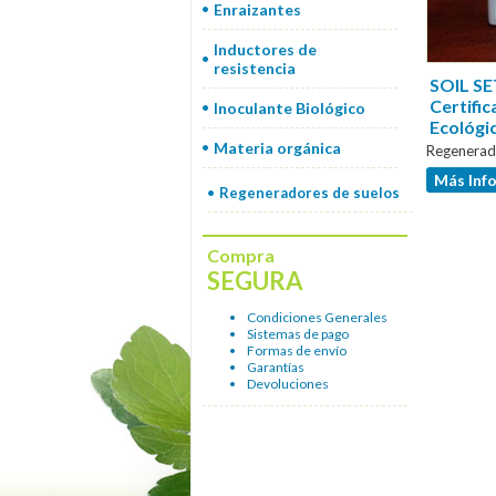
Enraizantes
Inductores de
resistencia
SOIL SET
Certific
Inoculante Biológico
Ecológi
Materia orgánica
Regenerado
Más Inf
Regeneradores de suelos
Compra
SEGURA
Condiciones Generales
Sistemas de pago
Formas de envío
Garantías
Devoluciones