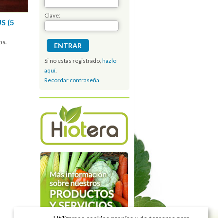
Clave:
S (5
os.
Si no estas registrado,
hazlo
aquí
.
Recordar contraseña
.