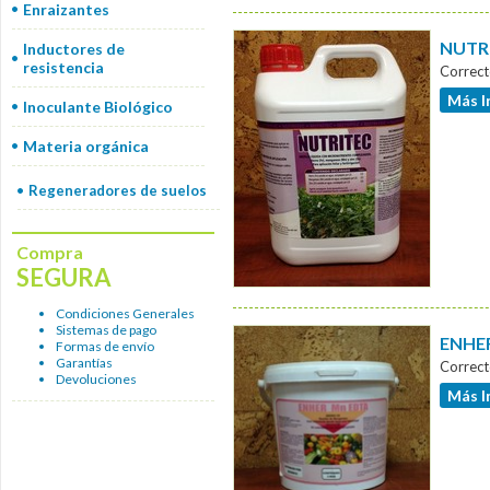
Enraizantes
NUTRI
Inductores de
resistencia
Correct
Más I
Inoculante Biológico
Materia orgánica
Regeneradores de suelos
Compra
SEGURA
Condiciones Generales
Sistemas de pago
ENHER
Formas de envío
Garantías
Correct
Devoluciones
Más I