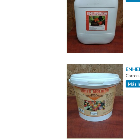
ENHER
Correct
Más I