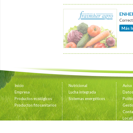
ENHER
Correct
Más I
Inicio
Nutricional
Aviso
Empresa
Lucha integrada
Datos 
Productos ecológicos
Sistemas energéticos
Polít
Productos fitosanitarios
Gesti
Conta
Locali