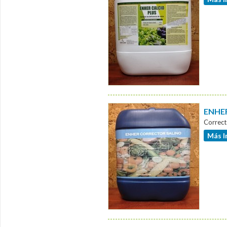
ENHER
Correct
Más I