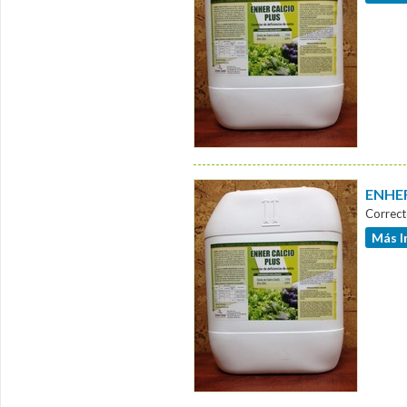
ENHER
Correct
Más I