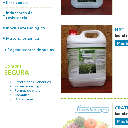
Enraizantes
Inductores de
resistencia
Inoculante Biológico
NATUR
Inocula
Materia orgánica
Más I
Regeneradores de suelos
Compra
SEGURA
Condiciones Generales
Sistemas de pago
Formas de envío
Garantías
Devoluciones
CRATE
Inocula
Más I