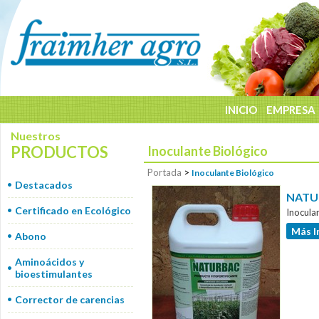
INICIO
EMPRESA
Nuestros
PRODUCTOS
Inoculante Biológico
Portada
>
Inoculante Biológico
Destacados
NATU
Certificado en Ecológico
Inocula
Más I
Abono
Aminoácidos y
bioestimulantes
Corrector de carencias