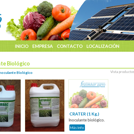
INICIO
EMPRESA
CONTACTO
LOCALIZACIÓN
te Biológico
Vista producto
noculante Biológico
CRATER (1 Kg.)
Inoculante biológico.
Más Info