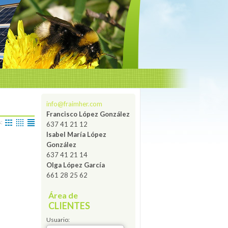
info@fraimher.com
Francisco López González
s:
637 41 21 12
Isabel María López
González
637 41 21 14
Olga López García
661 28 25 62
Área de
CLIENTES
Usuario: