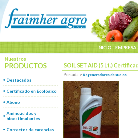
INICIO
EMPRESA
Nuestros
PRODUCTOS
SOIL SET AID (5 Lt.) Certific
Portada
>
Regeneradores de suelos
Destacados
Certificado en Ecológico
Abono
Aminoácidos y
bioestimulantes
Corrector de carencias