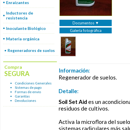
Enraizantes
Inductores de
resistencia
Documentos ▼
Inoculante Biológico
Galería fotográfica
Materia orgánica
Regeneradores de suelos
Compra
Información:
SEGURA
Regenerador de suelos.
Condiciones Generales
Sistemas de pago
Detalle:
Formas de envío
Garantías
Devoluciones
Soil Set Aid
es un acondiciona
residuos de cultivos.
Activa la microflora del suel
sistemas radiculares más sal