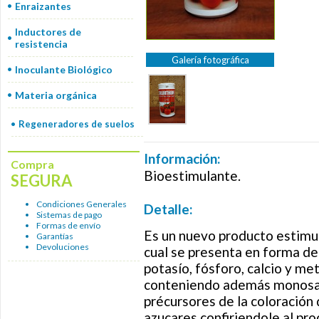
Enraizantes
Inductores de
resistencia
Galería fotográfica
Inoculante Biológico
Materia orgánica
Regeneradores de suelos
Información:
Compra
Bioestimulante.
SEGURA
Condiciones Generales
Detalle:
Sistemas de pago
Formas de envío
Es un nuevo producto estimul
Garantías
Devoluciones
cual se presenta en forma de
potasío, fósforo, calcio y me
conteniendo además monosaca
précursores de la coloración 
azucares confiriendole al pr