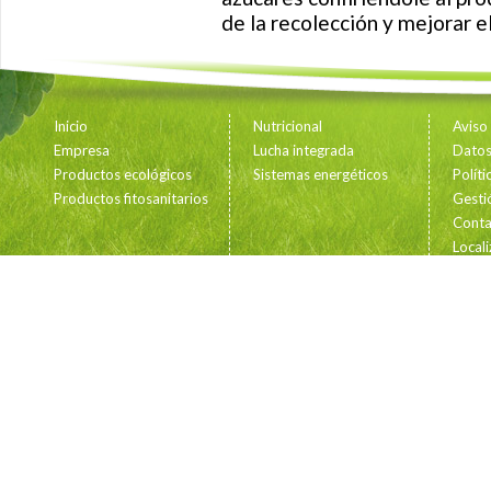
de la recolección y mejorar el
Inicio
Nutricional
Aviso
Empresa
Lucha integrada
Datos 
Productos ecológicos
Sistemas energéticos
Polít
Productos fitosanitarios
Gesti
Conta
Locali