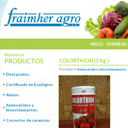
INICIO
EMPRESA
Nuestros
PRODUCTOS
COLORTHION (1 Kg.)
Portada
>
Aminoácidos y bioestimulantes
Destacados
Certificado en Ecológico
Abono
Aminoácidos y
bioestimulantes
Corrector de carencias