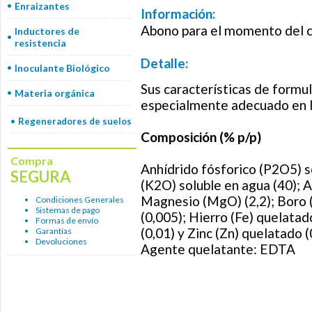
Enraizantes
Información:
Abono para el momento del 
Inductores de
resistencia
Detalle:
Inoculante Biológico
Sus características de formul
Materia orgánica
especialmente adecuado en 
Regeneradores de suelos
Composición (% p/p)
Compra
Anhídrido fósforico (P2O5) s
SEGURA
(K2O) soluble en agua (40); A
Magnesio (MgO) (2,2); Boro (
Condiciones Generales
Sistemas de pago
(0,005); Hierro (Fe) quelata
Formas de envío
(0,01) y Zinc (Zn) quelatado (
Garantías
Devoluciones
Agente quelatante: EDTA