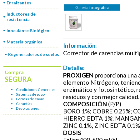
Enraizantes
Galería fotográfica
Inductores de
resistencia
Inoculante Biológico
Materia orgánica
Información:
Corrector de carencias multi
Regeneradores de suelos
Detalle:
Compra
PROXIGEN
proporciona una a
SEGURA
elemento Nitrógeno, teniendo
enzimático y fotosintético, 
Condiciones Generales
Sistemas de pago
residuos y con mejor calidad.
Formas de envío
COMPOSICIÓN
(P/P)
Garantías
Devoluciones
BORO 1%; COBRE 0.25%; C
HIERRO EDTA 1%; MANGAN
ZINC 0.1%; ZINC EDTA 0.1%
DOSIS
Foliar:400-500 ml/hl